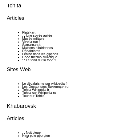
Tchita
Articles
Platskart
: : Une soirée agitée
Musée militaire
Vive la rue !
Samarcande
Maisons sibériennes
Décabristes
Lénine dans les glaçons
Choc thermo-diurétique
: : Le fond du fin fond ?
Sites Web
Le décabrisme sur wikipedia fr
Les Décabristes Википедия ru
Tchita Wikipédia fr
Tchita sur Wikipedia ru
Tout sur Tchita
Khabarovsk
Articles
: : Nuit bleue
Nina et le géorgien