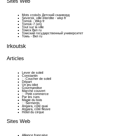
Sites Web
Mots croisés Детский сканворд
Seversk, ville interdite - wkp fr
Tomsk - Wkp fr
Tomsk-7 (en)
Tout sur la ville
Томск Вкп ru
Томский государственный университет
Томь - Вкп ru
Irkoutsk
Articles
Lever de soleil
Constantin
: : Coucher de soleil
Départ
Un jeu idiot
Gourmandise
Marché couvert
: : Petit commerce
Par les rues
Magie du bois
: : Serments
Angara, côté quai
Angara, côté fleuve
Hôtel du cirque
Sites Web
Alliance française