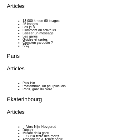
Articles
13 000 km en 60 images
25 images
Les jeux
Comment on arrive ici...
Laisser un message
Les gares
Guides et cartes
Combien ça coûte ?
FAQ
Paris
Articles
Plus loin
Postambule, un peu plus loin
Paris, gare du Nord
Ekaterinbourg
Articles
: : Vers Nijni Novgorod
Départ
Musée de la gare
: : Sur la terre des morts
Afghanistan & Tchétchénie