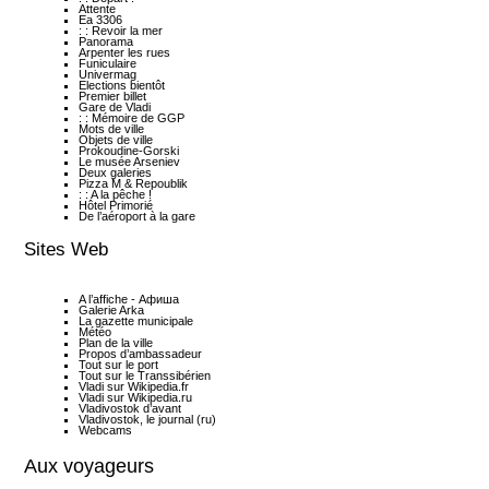
Attente
Ea 3306
: : Revoir la mer
Panorama
Arpenter les rues
Funiculaire
Univermag
Elections bientôt
Premier billet
Gare de Vladi
: : Mémoire de GGP
Mots de ville
Objets de ville
Prokoudine-Gorski
Le musée Arseniev
Deux galeries
Pizza M & Repoublik
: : A la pêche !
Hôtel Primorié
De l’aéroport à la gare
Sites Web
A l’affiche - Афиша
Galerie Arka
La gazette municipale
Météo
Plan de la ville
Propos d’ambassadeur
Tout sur le port
Tout sur le Transsibérien
Vladi sur Wikipedia.fr
Vladi sur Wikipedia.ru
Vladivostok d’avant
Vladivostok, le journal (ru)
Webcams
Aux voyageurs