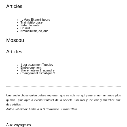
Articles
: : Vers Ekaterinbourg
Train biélorusse
Salle d’attente
De nuit
Novosibirsk, de jour
Moscou
Articles
Il est beau mon Tupolev
Embarquement
Sheremetevo 1, attendre
Changement climatique ?
Une seule chose qu'on puisse regretter: que ce soit moi qui parte et non un autre plus
qualifié, plus apte à éveiller l'intérêt de la société. Car moi je ne vais y chercher que
des vétilles...
Anton Tchékhov, Lettre à A.S.Souvorine, 9 mars 1890
Aux voyageurs