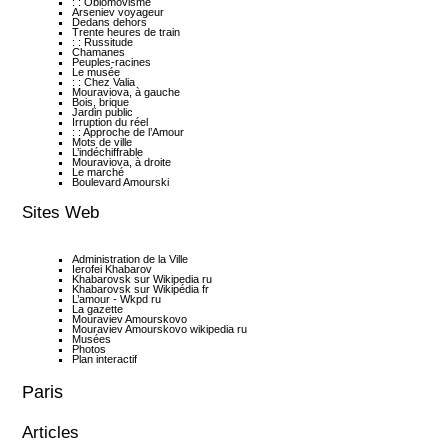
: : Oblomovisme
Arseniev voyageur
Dedans dehors
Trente heures de train
: : Russitude
Chamanes
Peuples-racines
Le musée
: : Chez Valia
Mouraviova, à gauche
Bois, brique
Jardin public
Irruption du réel
: : Approche de l’Amour
Mots de ville
L’indéchiffrable
Mouraviova, à droite
Le marché
Boulevard Amourski
Sites Web
Administration de la Ville
Ierofei Khabarov
Khabarovsk sur Wikipedia ru
Khabarovsk sur Wikipédia fr
L’amour - Wkpd ru
La gazette
Mouraviev Amourskovo
Mouraviev Amourskovo wikipedia ru
Musées
Photos
Plan interactif
Paris
Articles