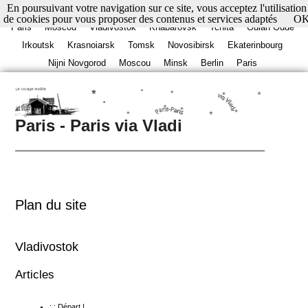
En poursuivant votre navigation sur ce site, vous acceptez l'utilisation
de cookies pour vous proposer des contenus et services adaptés
O
Paris
Moscou
Vladivostok
Khabarovsk
Tchita
Oulan Oudé
Irkoutsk
Krasnoiarsk
Tomsk
Novosibirsk
Ekaterinbourg
Nijni Novgorod
Moscou
Minsk
Berlin
Paris
Paris - Paris via Vladi
Plan du site
Vladivostok
Articles
: : Départ !