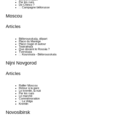
Par les rues
De Chirico ?
: : Campagne biélorusse
Moscou
Articles
Biélorousskaïa, départ
Place du Manège
Place rouge et autour
Teatralnaïa
Que devient le Rossiia ?
Tverskaïa
: : Kourskaïa - Biélorousskaïa
Nijni Novgorod
Articles
Rallier Moscou
Retour à la gare
Le kremlin, la nuit
Par les rues
Le marché
Commémoration
: : La Volga
Kremlin
Novosibirsk