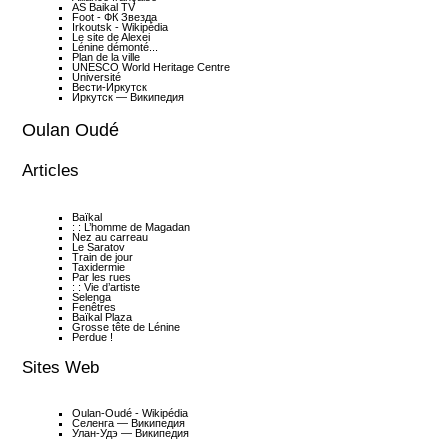
AS Baikal TV
Foot - ФК Звезда
Irkoutsk - Wikipédia
Le site de Alexei
Lénine démonté...
Plan de la ville
UNESCO World Heritage Centre
Université
Вести-Иркутск
Иркутск — Википедия
Oulan Oudé
Articles
Baïkal
: : L’homme de Magadan
Nez au carreau
Le Saratov
Train de jour
Taxidermie
Par les rues
: : Vie d’artiste
Selenga
Fenêtres
Baïkal Plaza
Grosse tête de Lénine
Perdue !
Sites Web
Oulan-Oudé - Wikipédia
Селенга — Википедия
Улан-Удэ — Википедия