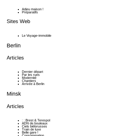
Adieu maison !
Préparatifs
Sites Web
Le Voyage-immobile
Berlin
Articles
Dernier départ
Par les rues
Modernité
Chantiers
Arrivée à Berlin
Minsk
Articles
: : Brest & Terespol
ADN de bouleaux
Ciels biélorusses
Train de luxe
Belle gare !
Consommation