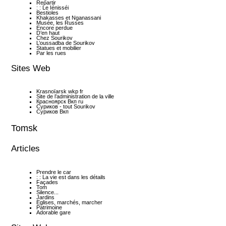
Repartir
: : Le Iénisséi
Bestioles
Khakasses et Nganassani
Musée, les Russes
Encore perdue
D’en haut
Chez Sourikov
L’oussadba de Sourikov
Statues et mobilier
Par les rues
Sites Web
Krasnoïarsk wkp fr
Site de l’administration de la ville
Красноярск Вкп ru
Суриков - tout Sourikov
Суриков Вкп
Tomsk
Articles
Prendre le car
: : La vie est dans les détails
Façades
Tom
Silence...
Jardins
Eglises, marchés, marcher
Patrimoine
Adorable gare