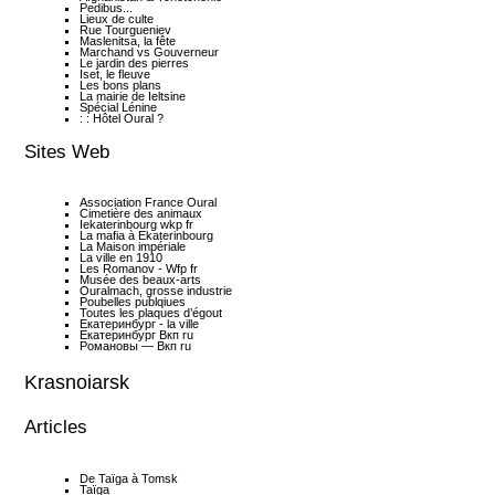
Pedibus...
Lieux de culte
Rue Tourgueniev
Maslenitsa, la fête
Marchand vs Gouverneur
Le jardin des pierres
Iset, le fleuve
Les bons plans
La mairie de Ieltsine
Spécial Lénine
: : Hôtel Oural ?
Sites Web
Association France Oural
Cimetière des animaux
Iekaterinbourg wkp fr
La mafia à Ekaterinbourg
La Maison impériale
La ville en 1910
Les Romanov - Wfp fr
Musée des beaux-arts
Ouralmach, grosse industrie
Poubelles publqiues
Toutes les plaques d’égout
Екатеринбург - la ville
Екатеринбург Вкп ru
Романовы — Вкп ru
Krasnoiarsk
Articles
De Taïga à Tomsk
Taïga