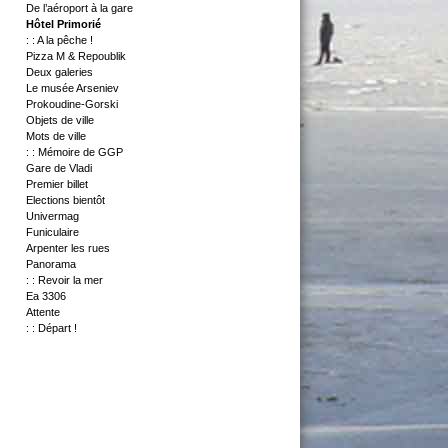
De l’aéroport à la gare
Hôtel Primorié
: : A la pêche !
Pizza M & Repoublik
Deux galeries
Le musée Arseniev
Prokoudine-Gorski
Objets de ville
Mots de ville
: : Mémoire de GGP
Gare de Vladi
Premier billet
Elections bientôt
Univermag
Funiculaire
Arpenter les rues
Panorama
: : Revoir la mer
Ea 3306
Attente
: : Départ !