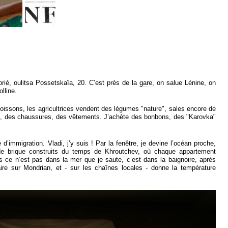
morié, oulitsa Possetskaïa, 20. C’est près de la
gare
, on salue Lénine, on
lline.
issons, les agricultrices vendent des légumes "nature", sales encore de
ns, des chaussures, des vêtements. J’achète des bonbons, des "Karovka"
d’immigration. Vladi, j’y suis ! Par la fenêtre, je devine l’océan proche,
 de brique construits du temps de Khroutchev, où chaque appartement
s ce n’est pas dans la mer que je saute, c’est dans la baignoire, après
aire sur Mondrian, et - sur les chaînes locales - donne la température