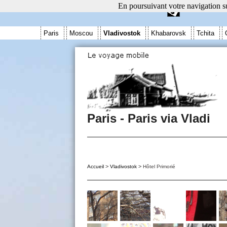
En poursuivant votre navigation su
Paris
Moscou
Vladivostok
Khabarovsk
Tchita
Paris - Paris via Vladi
>
>
Accueil
Vladivostok
Hôtel Primorié