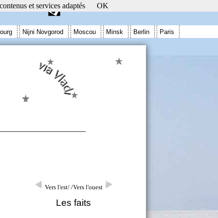
 contenus et services adaptés
OK
ourg
Nijni Novgorod
Moscou
Minsk
Berlin
Paris
Vers l'est/
/Vers l'ouest
Les faits