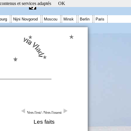
 contenus et services adaptés
OK
ourg
Nijni Novgorod
Moscou
Minsk
Berlin
Paris
Vers l'est/
/Vers l'ouest
Les faits