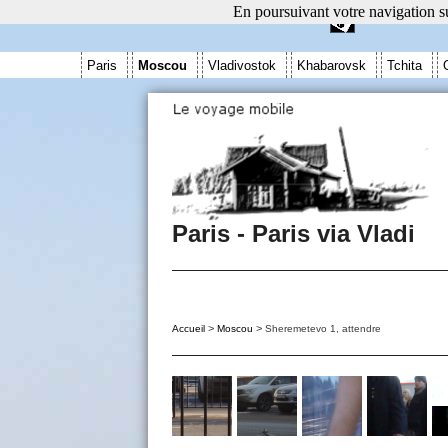
En poursuivant votre navigation su
Paris
Moscou
Vladivostok
Khabarovsk
Tchita
Paris - Paris via Vladi
>
>
Accueil
Moscou
Sheremetevo 1, attendre