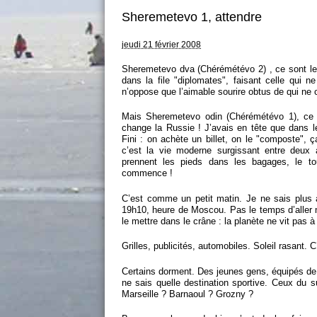
Sheremetevo 1, attendre
jeudi 21 février 2008
Sheremetevo dva (Chérémétévo 2) , ce sont les 
dans la file "diplomates", faisant celle qui 
n’oppose que l’aimable sourire obtus de qui ne c
Mais Sheremetevo odin (Chérémétévo 1), ce so
change la Russie ! J’avais en tête que dans l
Fini : on achète un billet, on le "composte",
c’est la vie moderne surgissant entre deux
prennent les pieds dans les bagages, le to
commence !
C’est comme un petit matin. Je ne sais plus
19h10, heure de Moscou. Pas le temps d’aller m
le mettre dans le crâne : la planète ne vit pas à 
Grilles, publicités, automobiles. Soleil rasant. C
Certains dorment. Des jeunes gens, équipés de s
ne sais quelle destination sportive. Ceux du 
Marseille ? Barnaoul ? Grozny ?