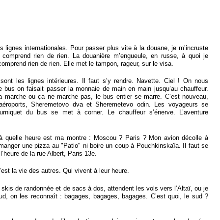
lignes internationales. Pour passer plus vite à la douane, je m’incruste
ne comprend rien de rien. La douanière m’engueule, en russe, à quoi je
omprend rien de rien. Elle met le tampon, rageur, sur le visa.
nt les lignes intérieures. Il faut s’y rendre. Navette. Ciel ! On nous
e bus on faisait passer la monnaie de main en main jusqu’au chauffeur.
 ça marche ou ça ne marche pas, le bus entier se marre. C’est nouveau,
 aéroports, Sheremetovo dva et Sheremetevo odin. Les voyageurs se
urniquet du bus se met à corner. Le chauffeur s’énerve. L’aventure
 à quelle heure est ma montre : Moscou ? Paris ? Mon avion décolle à
anger une pizza au "Patio" ni boire un coup à Pouchkinskaïa. Il faut se
l’heure de la rue Albert, Paris 13e.
’est la vie des autres. Qui vivent à leur heure.
kis de randonnée et de sacs à dos, attendent les vols vers l’Altaï, ou je
sud, on les reconnaît : bagages, bagages, bagages. C’est quoi, le sud ?