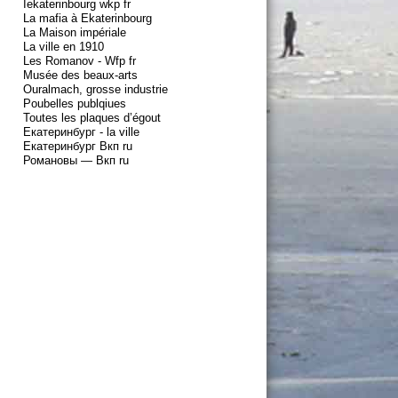
Iekaterinbourg wkp fr
La mafia à Ekaterinbourg
La Maison impériale
La ville en 1910
Les Romanov - Wfp fr
Musée des beaux-arts
Ouralmach, grosse industrie
Poubelles publqiues
Toutes les plaques d’égout
Екатеринбург - la ville
Екатеринбург Вкп ru
Романовы — Вкп ru