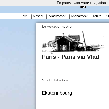
En poursuivant votre navigation su
Paris
Moscou
Vladivostok
Khabarovsk
Tchita
O
Paris - Paris via Vladi
>
Accueil
Ekaterinbourg
Ekaterinbourg