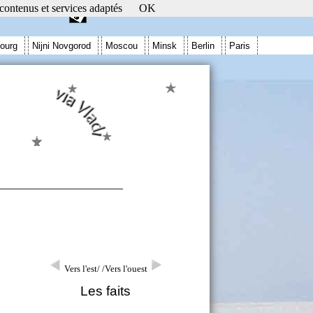
 contenus et services adaptés
OK
ourg
Nijni Novgorod
Moscou
Minsk
Berlin
Paris
Vers l'est/
/Vers l'ouest
Les faits