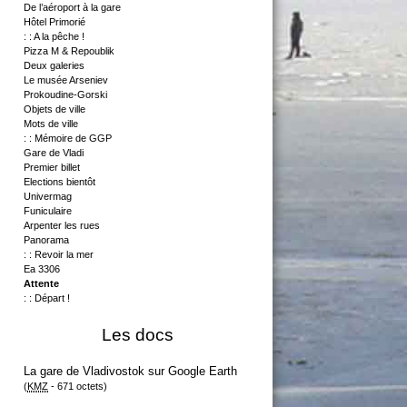
De l’aéroport à la gare
Hôtel Primorié
: : A la pêche !
Pizza M & Repoublik
Deux galeries
Le musée Arseniev
Prokoudine-Gorski
Objets de ville
Mots de ville
: : Mémoire de GGP
Gare de Vladi
Premier billet
Elections bientôt
Univermag
Funiculaire
Arpenter les rues
Panorama
: : Revoir la mer
Ea 3306
Attente
: : Départ !
Les docs
La gare de Vladivostok sur Google Earth
(
KMZ
-
671 octets
)