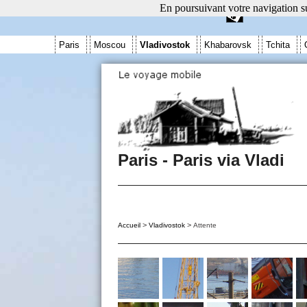
En poursuivant votre navigation su
Paris
Moscou
Vladivostok
Khabarovsk
Tchita
Paris - Paris via Vladi
>
>
Accueil
Vladivostok
Attente