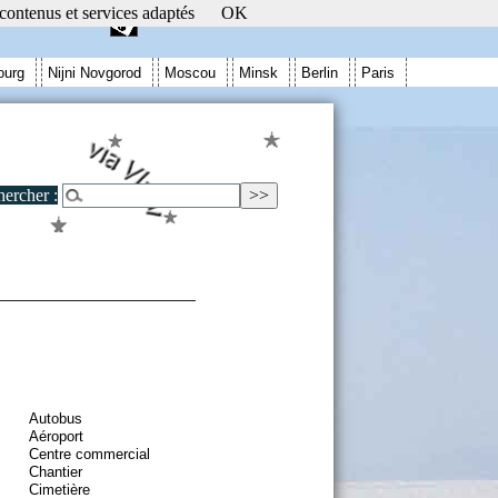
 contenus et services adaptés
OK
ourg
Nijni Novgorod
Moscou
Minsk
Berlin
Paris
ercher :
Autobus
Aéroport
Centre commercial
Chantier
Cimetière