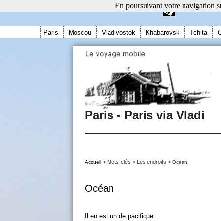
En poursuivant votre navigation su
Paris
Moscou
Vladivostok
Khabarovsk
Tchita
O
Paris - Paris via Vladi
> Mots-clés > Les endroits >
Accueil
Océan
Océan
Il en est un de pacifique.