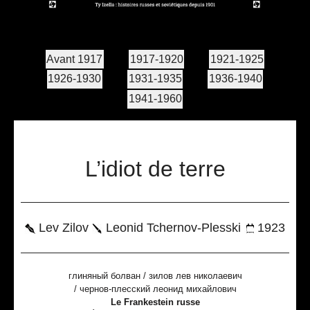
Avant 1917
1917-1920
1921-1925
1926-1930
1931-1935
1936-1940
1941-1960
L’idiot de terre
Lev Zilov
Leonid Tchernov-Plesski
1923
глиняный болван / зилов лев николаевич
/ чернов-плесский леонид михайлович
Le Frankestein russe