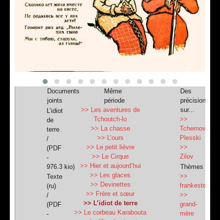
Documents
Même
Des
joints
période
précisions
>> Les aventures de
sur...
L’idiot
Tchoutch-lo
>>
de
>> La chasse
Tchernov-
terre
>> L’ours
Plesski
/
>> Le petit lièvre
>>
(
PDF
>> Le Cirque
Zilov
-
>> Hier et aujourd’hui
976.3 kio
)
Thèmes
>> Les glaces
>>
Texte
>> Devinettes
frankestein
(ru)
>> Frère et sœur
>>
/
>> L’idiot de terre
grand-
(
PDF
>> Le corbeau Karabouta
mère
-