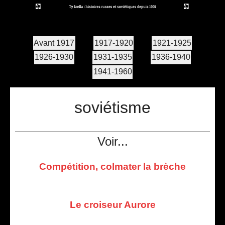
Avant 1917
1917-1920
1921-1925
1926-1930
1931-1935
1936-1940
1941-1960
soviétisme
Voir...
Сompétition, colmater la brèche
Le croiseur Aurore