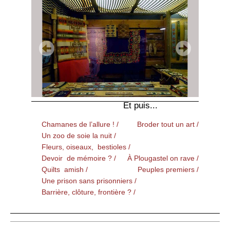
Et puis...
Chamanes de l’allure ! /
Broder tout un art /
Un zoo de soie la nuit /
Fleurs, oiseaux, bestioles /
Devoir de mémoire ? /
À Plougastel on rave /
Quilts amish /
Peuples premiers /
Une prison sans prisonniers /
Barrière, clôture, frontière ? /